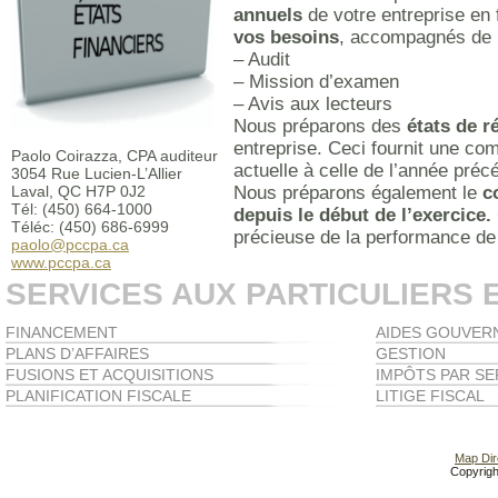
annuels
de votre entreprise en
vos besoins
, accompagnés de l
– Audit
– Mission d’examen
– Avis aux lecteurs
Nous préparons des
états de r
entreprise. Ceci fournit une com
Paolo Coirazza, CPA auditeur
actuelle à celle de l’année préc
3054 Rue Lucien-L’Allier
Laval, QC H7P 0J2
Nous préparons également le
c
Tél: (450) 664-1000
depuis le début de l’exercice.
Téléc: (450) 686-6999
précieuse de la performance de 
paolo@pccpa.ca
www.pccpa.ca
SERVICES AUX PARTICULIERS 
FINANCEMENT
AIDES GOUVER
PLANS D’AFFAIRES
GESTION
FUSIONS ET ACQUISITIONS
IMPÔTS PAR SE
PLANIFICATION FISCALE
LITIGE FISCAL
Map Dire
Copyrigh