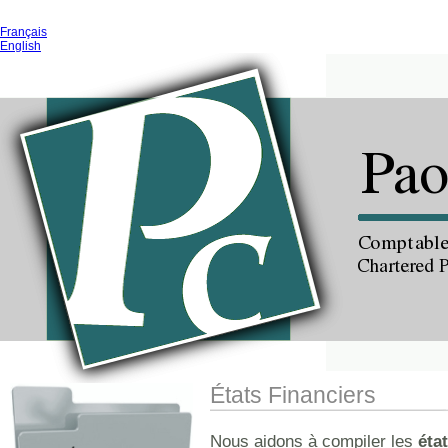
ACCUEIL
MISSION
SERVICES
CONTACTEZ-N
Français
English
États Financiers
Nous aidons à compiler les
éta