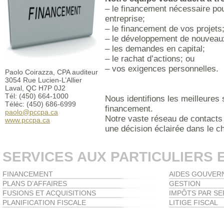
– le financement nécessaire po
entreprise;
– le financement de vos projets
– le développement de nouveau
– les demandes en capital;
– le rachat d’actions; ou
– vos exigences personnelles.
Paolo Coirazza, CPA auditeur
3054 Rue Lucien-L’Allier
Laval, QC H7P 0J2
Tél: (450) 664-1000
Nous identifions les meilleures
Téléc: (450) 686-6999
financement.
paolo@pccpa.ca
Notre vaste réseau de contacts
www.pccpa.ca
une décision éclairée dans le ch
SERVICES AUX PARTICULIERS 
FINANCEMENT
AIDES GOUVER
PLANS D’AFFAIRES
GESTION
FUSIONS ET ACQUISITIONS
IMPÔTS PAR SE
PLANIFICATION FISCALE
LITIGE FISCAL