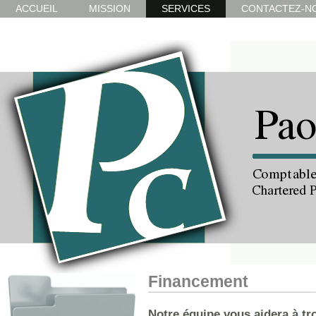
ACCUEIL
MISSION
SERVICES
CONTACTEZ-N
Financement
Notre équipe vous aidera à tr