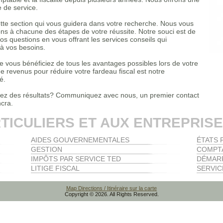
 de service.
tte section qui vous guidera dans votre recherche. Nous vous
 à chacune des étapes de votre réussite. Notre souci est de
os questions en vous offrant les services conseils qui
à vos besoins.
e vous bénéficiez de tous les avantages possibles lors de votre
de revenus pour réduire votre fardeau fiscal est notre
é.
tez des résultats? Communiquez avec nous, un premier contact
cra.
TICULIERS ET AUX ENTREPRIS
AIDES GOUVERNEMENTALES
ÉTATS 
GESTION
COMPTA
IMPÔTS PAR SERVICE TED
DÉMARR
LITIGE FISCAL
SERVIC
Map Directions / Itinéraire sur la carte
Copyright © 2026. All Rights Reserved.