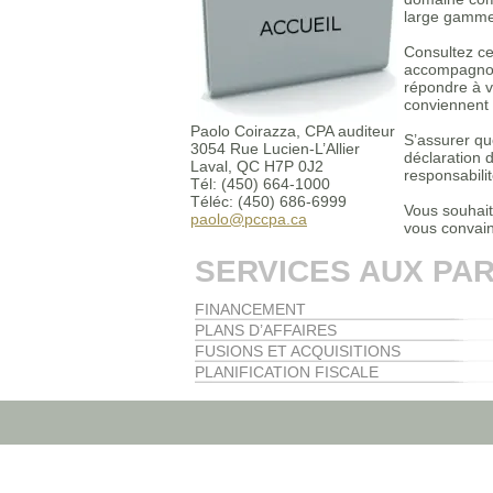
large gamme
Consultez ce
accompagnons
répondre à v
conviennent 
Paolo Coirazza, CPA auditeur
S’assurer qu
3054 Rue Lucien-L’Allier
déclaration 
Laval, QC H7P 0J2
responsabilit
Tél: (450) 664-1000
Téléc: (450) 686-6999
Vous souhai
paolo@pccpa.ca
vous convain
SERVICES AUX PAR
FINANCEMENT
PLANS D’AFFAIRES
FUSIONS ET ACQUISITIONS
PLANIFICATION FISCALE