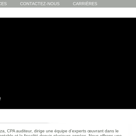
CES
CONTACTEZ-NOUS
CARRIÈRES
za, CPA auditeur, dirige une équipe d’experts œuvrant dans le
table et la fiscalité depuis plusieurs années. Nous offrons une