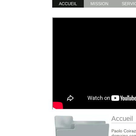
ACCUEIL
MISSION
SERVI
Accueil
Paolo Coiraz
domaine comp