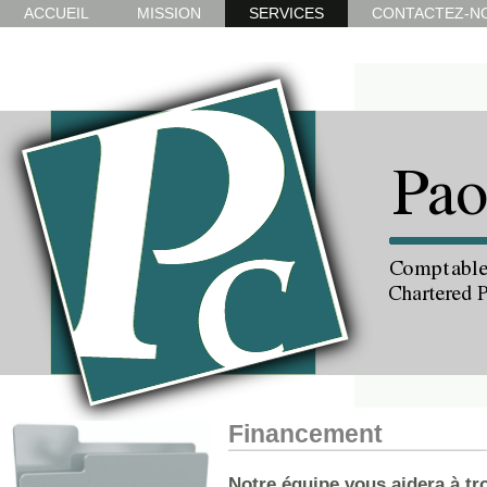
ACCUEIL
MISSION
SERVICES
CONTACTEZ-N
Financement
Notre équipe vous aidera à tr