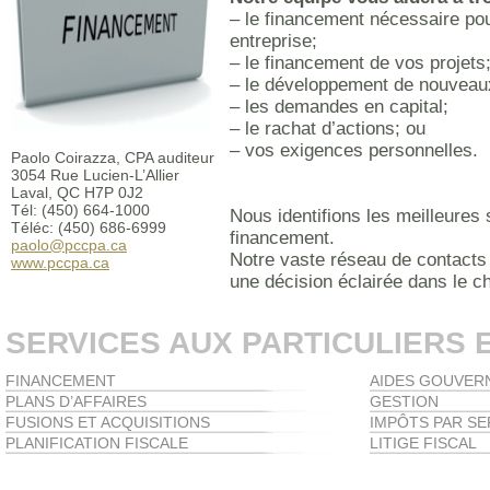
– le financement nécessaire po
entreprise;
– le financement de vos projets
– le développement de nouveau
– les demandes en capital;
– le rachat d’actions; ou
– vos exigences personnelles.
Paolo Coirazza, CPA auditeur
3054 Rue Lucien-L’Allier
Laval, QC H7P 0J2
Tél: (450) 664-1000
Nous identifions les meilleures
Téléc: (450) 686-6999
financement.
paolo@pccpa.ca
Notre vaste réseau de contacts
www.pccpa.ca
une décision éclairée dans le ch
SERVICES AUX PARTICULIERS 
FINANCEMENT
AIDES GOUVER
PLANS D’AFFAIRES
GESTION
FUSIONS ET ACQUISITIONS
IMPÔTS PAR SE
PLANIFICATION FISCALE
LITIGE FISCAL