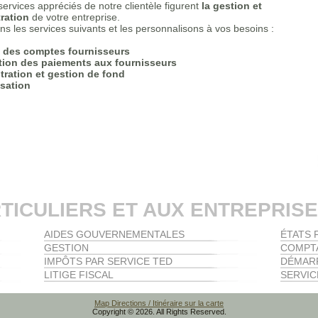
services appréciés de notre clientèle figurent
la gestion et
tration
de votre entreprise.
ns les services suivants et les personnalisons à vos besoins :
 des comptes fournisseurs
tion des paiements aux fournisseurs
tration et gestion de fond
sation
TICULIERS ET AUX ENTREPRIS
AIDES GOUVERNEMENTALES
ÉTATS 
GESTION
COMPTA
IMPÔTS PAR SERVICE TED
DÉMARR
LITIGE FISCAL
SERVIC
Map Directions / Itinéraire sur la carte
Copyright © 2026. All Rights Reserved.