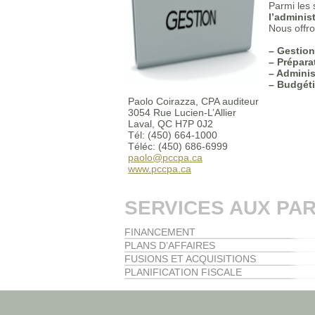
Parmi les 
l’adminis
Nous offro
– Gestion
– Prépara
– Adminis
– Budgéti
Paolo Coirazza, CPA auditeur
3054 Rue Lucien-L’Allier
Laval, QC H7P 0J2
Tél: (450) 664-1000
Téléc: (450) 686-6999
paolo@pccpa.ca
www.pccpa.ca
SERVICES AUX PAR
FINANCEMENT
PLANS D’AFFAIRES
FUSIONS ET ACQUISITIONS
PLANIFICATION FISCALE